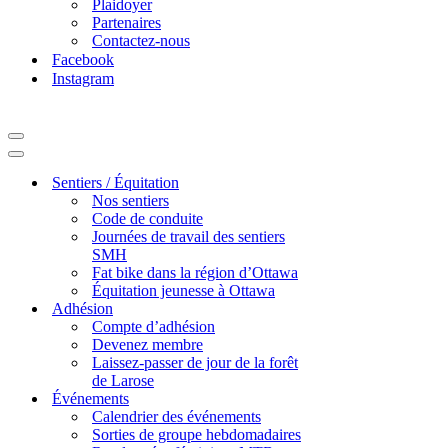
Plaidoyer
Partenaires
Contactez-nous
Facebook
Instagram
Navigation
Menu
Navigation
Menu
Sentiers / Équitation
Nos sentiers
Code de conduite
Journées de travail des sentiers
SMH
Fat bike dans la région d’Ottawa
Équitation jeunesse à Ottawa
Adhésion
Compte d’adhésion
Devenez membre
Laissez-passer de jour de la forêt
de Larose
Événements
Calendrier des événements
Sorties de groupe hebdomadaires