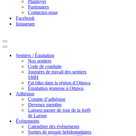
Plaidoyer
Partenaires
Contactez-nous
Facebook
Instagram
Navigation
Menu
Navigation
Menu
Sentiers / Équitation
Nos sentiers
Code de conduite
Journées de travail des sentiers
SMH
Fat bike dans la région d’Ottawa
Équitation jeunesse à Ottawa
Adhésion
Compte d’adhésion
Devenez membre
Laissez-passer de jour de la forêt
de Larose
Événements
Calendrier des événements
Sorties de groupe hebdomadaires