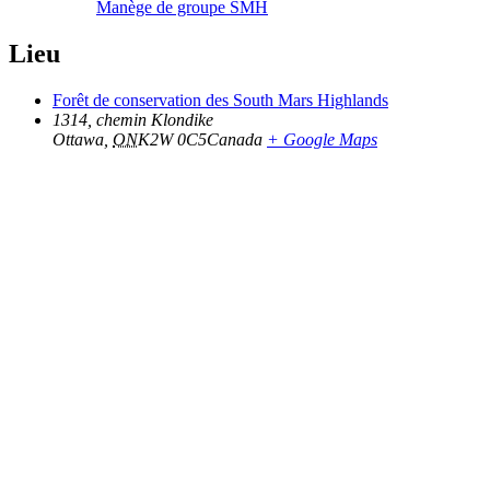
Manège de groupe SMH
Lieu
Forêt de conservation des South Mars Highlands
1314, chemin Klondike
Ottawa
,
ON
K2W 0C5
Canada
+ Google Maps