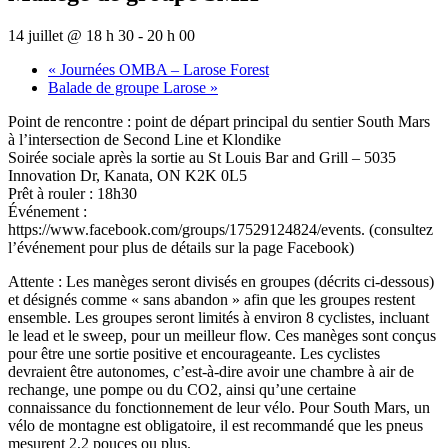
14 juillet @ 18 h 30
-
20 h 00
«
Journées OMBA – Larose Forest
Balade de groupe
Larose »
Point de rencontre : point de départ principal du sentier South Mars
à l’intersection de Second Line et Klondike
Soirée sociale après la sortie au St Louis Bar and Grill – 5035
Innovation Dr, Kanata, ON K2K 0L5
Prêt à rouler : 18h30
Événement :
https://www.facebook.com/groups/17529124824/events. (consultez
l’événement pour plus de détails sur la page Facebook)
Attente : Les manèges seront divisés en groupes (décrits ci-dessous)
et désignés comme « sans abandon » afin que les groupes restent
ensemble. Les groupes seront limités à environ 8 cyclistes, incluant
le lead et le sweep, pour un meilleur flow. Ces manèges sont conçus
pour être une sortie positive et encourageante. Les cyclistes
devraient être autonomes, c’est-à-dire avoir une chambre à air de
rechange, une pompe ou du CO2, ainsi qu’une certaine
connaissance du fonctionnement de leur vélo. Pour South Mars, un
vélo de montagne est obligatoire, il est recommandé que les pneus
mesurent 2,2 pouces ou plus.