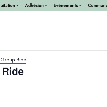
uitation
Adhésion
Événements
Commandi
 Group Ride
 Ride