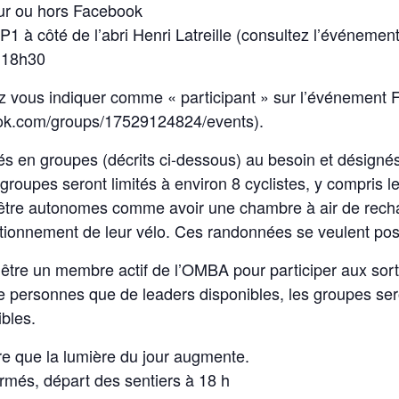
sur ou hors Facebook
P1 à côté de l’abri Henri Latreille (consultez l’événemen
à 18h30
lez vous indiquer comme « participant » sur l’événement 
ok.com/groups/17529124824/events).
és en groupes (décrits ci-dessous) au besoin et désign
roupes seront limités à environ 8 cyclistes, y compris l
ent être autonomes comme avoir une chambre à air de re
ionnement de leur vélo. Ces randonnées se veulent posit
e d’être un membre actif de l’OMBA pour participer aux sor
 personnes que de leaders disponibles, les groupes ser
bles.
re que la lumière du jour augmente.
ormés, départ des sentiers à 18 h